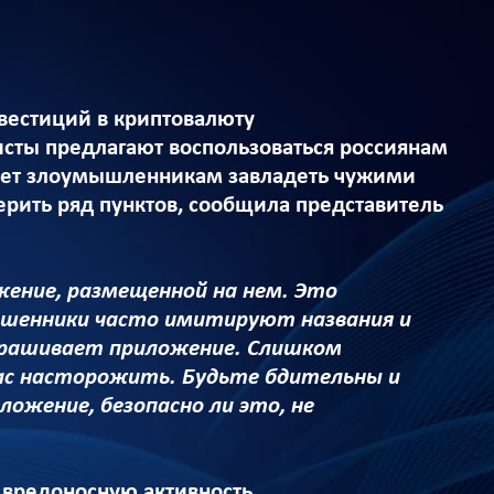
вестиций в криптовалюту
исты предлагают воспользоваться россиянам
ляет злоумышленникам завладеть чужими
рить ряд пунктов, сообщила представитель
жение, размещенной на нем. Это
мошенники часто имитируют названия и
прашивает приложение. Слишком
ас насторожить. Будьте бдительны и
ложение, безопасно ли это, не
ь вредоносную активность.