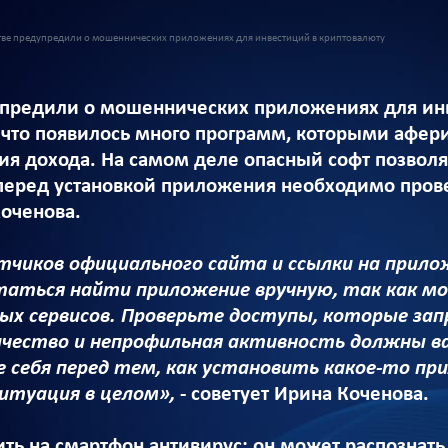
тве предупредили о мошеннических приложениях для инвестиций в криптовалюту
упредили о мошеннических приложениях для ин
, что появилось много программ, которыми афер
ия дохода. На самом деле опасный софт позво
перед установкой приложения необходимо прове
Коченова.
тчиков официального сайта и ссылки на прило
ытаться найти приложение вручную, так как 
ых сервисов. Проверьте доступы, которые за
ичество и непрофильная активность должны в
 себя перед тем, как установить какое-то при
итуация в целом»,
- советует Ирина Коченова.
ить на смартфон антивирус: он может распознат