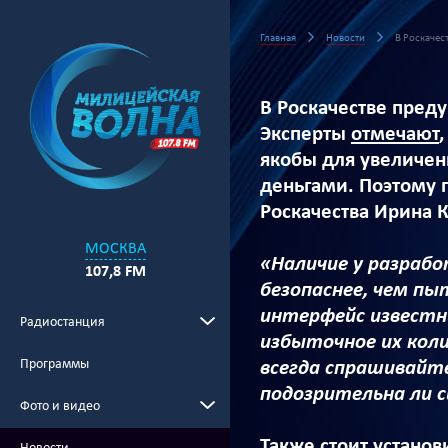
Главная
Новости
В Роскачес
В Роскачестве пред
Эксперты
отмечают
якобы для увеличен
деньгами. Поэтому 
Роскачества Ирина 
МОСКВА
«Наличие у разрабо
107,8 FM
безопаснее, чем п
интерфейс известн
Радиостанция
избыточное их кол
Программы
всегда спрашивайте
подозрительна ли с
Фото и видео
Также стоит установ