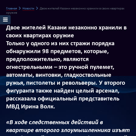
Главная
Новости
Двое жителей Казани незаконно хранили в своих квартирах
оружие
Двое жителей Казани незаконно хранили в
своих квартирах оружие
Только у одного из них стражи порядка
обнаружили 98 предметов, которые,
предположительно, являются
огнестрельными – это ручной пулемет,
автоматы, винтовки, гладкоствольные
ружья, пистолеты и револьверы. У второго
фигуранта также найден целый арсенал,
рассказала официальный представитель
МВД Ирина Волк.
«В ходе следственных действий в
квартире второго злоумышленника изъят