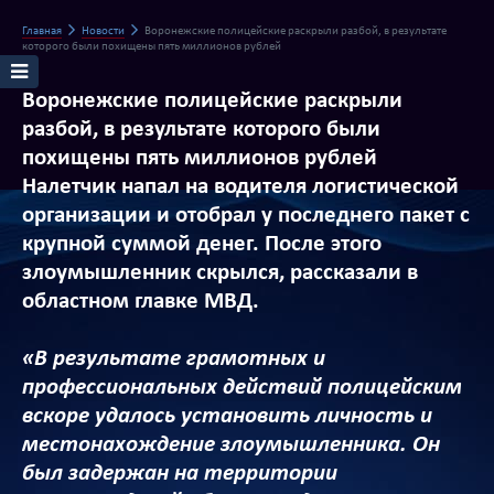
Главная
Новости
Воронежские полицейские раскрыли разбой, в результате
которого были похищены пять миллионов рублей
Воронежские полицейские раскрыли
разбой, в результате которого были
похищены пять миллионов рублей
Налетчик напал на водителя логистической
организации и отобрал у последнего пакет с
крупной суммой денег. После этого
злоумышленник скрылся, рассказали в
областном главке МВД.
«В результате грамотных и
профессиональных действий полицейским
вскоре удалось установить личность и
местонахождение злоумышленника. Он
был задержан на территории