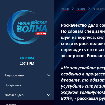
Главная
Новости
Роскачество
Роскачество дало со
По словам специалис
шум из корпуса, сил
снизить риск поломк
переводить его в «с
экспертизы Роскачес
МОСКВА
107,8 FM
«Не запускайте ре
особенно в процесс
Радиостанция
делаете, то обязат
Программы
усугубить ситуаци
жарком замкнутом 
Фото и видео
80%»
, - рассказал 