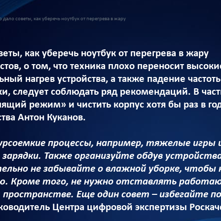
 дало советы, как уберечь ноутбук от перегрева в жару
веты, как уберечь ноутбук от перегрева в жару
тов, о том, что техника плохо переносит высок
ьный нагрев устройства, а также падение частот
и, следует соблюдать ряд рекомендаций. В частн
пящий режим» и чистить корпус хотя бы раз в г
тва Антон Куканов.
сурсоемкие процессы, например, тяжелые игры
е зарядки. Также организуйте обдув устройств
ельно не забывайте о влажной уборке, чтобы н
ю. Кроме того, не нужно отставлять работаю
пространстве. Еще один совет – избегайте п
руководитель Центра цифровой экспертизы Роскач