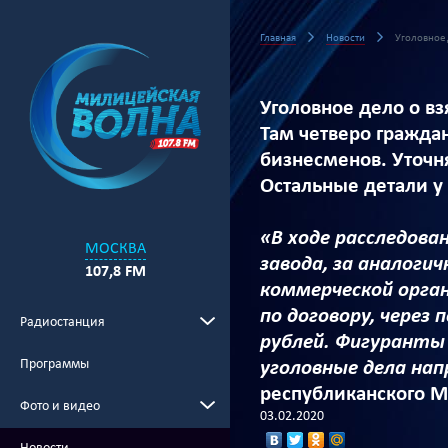
Главная
Новости
Уголовное 
Уголовное дело о в
Там четверо граждан
бизнесменов. Уточн
Остальные детали у
«В ходе расследова
МОСКВА
завода, за аналоги
107,8 FM
коммерческой орган
по договору, через
Радиостанция
рублей. Фигуранты
Программы
уголовные дела нап
республиканского М
Фото и видео
03.02.2020