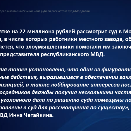
дело о взятке на 22 миллиона рублей рассмотрит суд в Мордовии
зятке на 22 миллиона рублей рассмотрит суд в 
, в числе которых работники местного завода, 
яется, что злоумышленники помогали им заклю
 представителя республиканского МВД.
ния также установлено, что один из фигурант
чные действия, выразившиеся в обеспечении зак
изацией, а также лоббирование интересов пос
 посредников дважды получил несколькими частя
 уголовного дела по решению суда помещены п
равлены в суд для рассмотрения по существу»,
ВД Инна Четайкина.