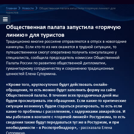
Главная
Новости
Общественная палата запустила «горячую линию» для
туристов
Общественная палата запустила «горячую
линию» для туристов
Традиционно многие россияне отправляются в отпуск в новогодние
каникулы. Если кто-то из них окажется в трудной ситуации, то
путешественники смогут оперативно получить консультацию у
специалиста, сообщила председатель комиссии Общественной
Палаты России по развитию общественной дипломатии,
гуманитарному сотрудничеству и сохранению традиционных
ценностей Елена Сутормина.
«Кроме того, круглосуточно будет действовать онлайн-
обращения, то есть можно будет заполнить форму на сайте
Общественной палаты. В течение всех праздничных дней мы
будем просматривать эти обращения. Если какие-то критические
ситуации возникнут, будем стараться реагировать, то есть если
какие-то проблемы с расселением, с задержками авиарейсов. И
мы работаем в контакте с «горячей линией» Ростуризма, то есть
сведения также будут передаваться тут же в Ростуризм, и при
необходимости – в Роспотребнадзор»,
- рассказала Елена
Сутормина.