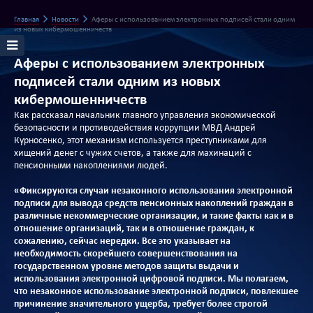
Главная
Новости
Аферы с использованием электронных подписей стали одним
из новых кибермошенничеств
Аферы с использованием электронных
подписей стали одним из новых
кибермошенничеств
Как рассказал начальник главного управления экономической
безопасности и противодействия коррупции МВД Андрей
Курносенко, этот механизм используется преступниками для
хищений денег с чужих счетов, а также для махинаций с
пенсионными накоплениями людей.
«Фиксируются случаи незаконного использования электронной
подписи для вывода средств пенсионных накоплений граждан в
различные некоммерческие организации, и такие факты как и в
отношение организаций, так и в отношение граждан, к
сожалению, сейчас нередки. Все это указывает на
необходимость скорейшего совершенствования на
государственном уровне методов защиты выдачи и
использования электронной цифровой подписи. Мы полагаем,
что незаконное использование электронной подписи, повлекшее
причинение значительного ущерба, требует более строгой