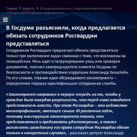
Главная
Новости
В Госдуме разъяснили, когда предлагается обязать
сотрудников Росгвардии представляться
В Госдуме разъяснили, когда предлагается
обязать сотрудников Росгвардии
представляться
Сотрудников Росгвардии предлагают обязать представляться
только при выполнении задач смежных с теми, что возложены на
полицейских. Речь идет о патрулировании улиц или проверке
документов, пояснил зампредседателя комитета Госдумы по
безопасности и противодействию коррупции Александр Хинштейн.
По его словам, главная идея обсуждаемого законопроекта –
определение порядка идентификации сотрудников службы.
«Законопроект направлен в первую очередь на то, чтобы у
граждан была твердая уверенность, что перед ними находится
представитель власти. При этом Росгвардия – это ведомство
многопрофильное, имеющее свыше 30 различных задач,
поэтому конструкция законопроекта такова, что
представляться и предъявлять удостоверение, а также
разъяснять гражданину его права сотрудник Росгвардии обязан
только в конкретных случаях»,
- рассказал депутат Александр