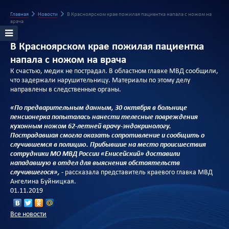
Главная
Новости
В Красноярском крае пожилая пациентка напала с ножом на
врача
В Красноярском крае пожилая пациентка
напала с ножом на врача
К счастью, медик не пострадал. В областном главке МВД сообщили,
что задержали нарушительницу. Материалы по этому делу
направлены в следственные органы.
«По предварительным данным, 30 октября в больнице
пенсионерка попыталась нанести телесные повреждения
кухонным ножом 62-летней врачу-эндокринологу.
Пострадавшая смогла оказать сопротивление и сообщить о
случившемся в полицию. Прибывшие на место происшествия
сотрудники МО МВД России «Енисейский» доставили
нападавшую в отдел для выяснения обстоятельств
случившегося»,
- рассказала представитель краевого главка МВД
Ангелина Буйницкая.
01.11.2019
Все новости