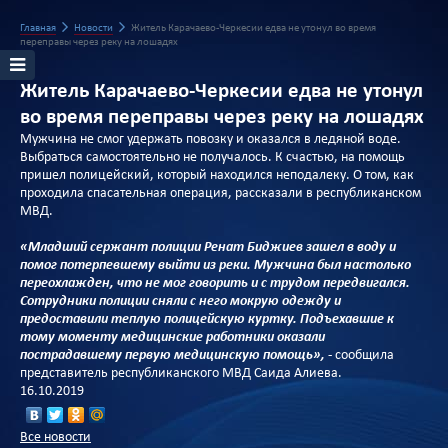
Главная
Новости
Житель Карачаево-Черкесии едва не утонул во время
переправы через реку на лошадях
Житель Карачаево-Черкесии едва не утонул
во время переправы через реку на лошадях
Мужчина не смог удержать повозку и оказался в ледяной воде.
Выбраться самостоятельно не получалось. К счастью, на помощь
пришел полицейский, который находился неподалеку. О том, как
проходила спасательная операция, рассказали в республиканском
МВД.
«Младший сержант полиции Ренат Биджиев зашел в воду и
помог потерпевшему выйти из реки. Мужчина был настолько
переохлажден, что не мог говорить и с трудом передвигался.
Сотрудники полиции сняли с него мокрую одежду и
предоставили теплую полицейскую куртку. Подъехавшие к
тому моменту медицинские работники оказали
пострадавшему первую медицинскую помощь», -
сообщила
представитель республиканского МВД Саида Алиева.
16.10.2019
Все новости