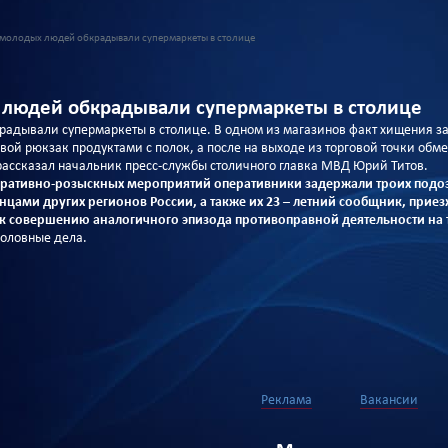
молодых людей обкрадывали супермаркеты в столице
 людей обкрадывали супермаркеты в столице
адывали супермаркеты в столице. В одном из магазинов факт хищения з
й рюкзак продуктами с полок, а после на выходе из торговой точки обмен
рассказал начальник пресс-службы столичного главка МВД Юрий Титов.
еративно-розыскных мероприятий оперативники задержали троих подоз
ами других регионов России, а также их 23 – летний сообщник, приез
к совершению аналогичного эпизода противоправной деятельности на 
головные дела.
Реклама
Вакансии