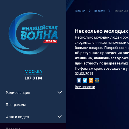
Главная
Новости
Несколько 
Несколько молодых
Несколько молодых людей обкр
злоумышленников наполнили сво
больше товаров. Подробности 
«В результате проведения оп
женщина, являющиеся уроженц
причастность подозреваемых 
По фактам краж возбуждены у
МОСКВА
02.08.2019
107,8 FM
Все новости
Радиостанция
Программы
Фото и видео