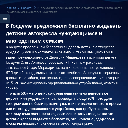
Главная
Новости
В Госдуме предложили бесплатно выдавать детские автокресла
нуждающимся и многодетным семьям
В Госдуме предложили бесплатно выдавать
детские автокресла нуждающимся и
многодетным семьям
В Госдуме предложили бесплатно выдавать детские автокресла
нуждающимся и многодетным семьям. С такой инициативой в
адрес премьер-министра Дмитрия Медведева выступила депутат
Госдумы Ольга Алимова, сообщает RT. Как нам рассказал
автоэксперт Игорь Моржаретто, почти половина пострадавших в
ДТП детей находились в салоне автомобиля. А получают серьезные
травмы и погибают, как правило, те несовершеннолетние, которые
не были зафиксированы удерживающими устройствами, отметил
спикер.
«То есть 50% – это дети, которые неправильно перебегают
дорогу, или родители их так переводят, а еще 50% – это дети,
которые или не были пристегнуты, или не имели детского кресла
или иного удерживающего устройства, как требует закон.
Поэтому тема очень важная, если есть инициатива, когда эти
детские кресла выдаются бесплатно, это, конечно, здорово и
могло бы помочь»,
- рассказал Игорь Моржаретто.