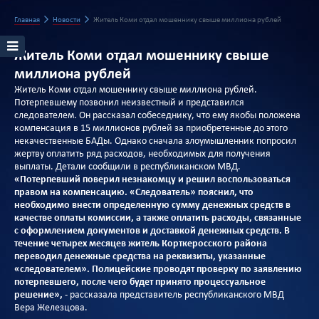
Главная
Новости
Житель Коми отдал мошеннику свыше миллиона рублей
Житель Коми отдал мошеннику свыше
миллиона рублей
Житель Коми отдал мошеннику свыше миллиона рублей.
Потерпевшему позвонил неизвестный и представился
следователем. Он рассказал собеседнику, что ему якобы положена
компенсация в 15 миллионов рублей за приобретенные до этого
некачественные БАДы. Однако сначала злоумышленник попросил
жертву оплатить ряд расходов, необходимых для получения
выплаты. Детали сообщили в республиканском МВД.
«Потерпевший поверил незнакомцу и решил воспользоваться
правом на компенсацию. «Следователь» пояснил, что
необходимо внести определенную сумму денежных средств в
качестве оплаты комиссии, а также оплатить расходы, связанные
с оформлением документов и доставкой денежных средств. В
течение четырех месяцев житель Корткеросского района
переводил денежные средства на реквизиты, указанные
«следователем». Полицейские проводят проверку по заявлению
потерпевшего, после чего будет принято процессуальное
решение»,
- рассказала представитель республиканского МВД
Вера Железцова.