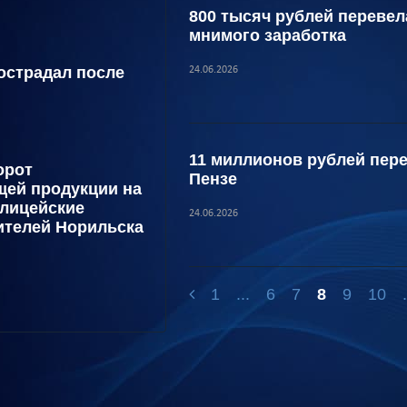
800 тысяч рублей переве
мнимого заработка
острадал после
24.06.2026
11 миллионов рублей пер
орот
Пензе
ей продукции на
олицейские
24.06.2026
ителей Норильска
1
...
6
7
8
9
10