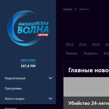
Главная
Новости
2013
2014
2015
20
Январь
Февраль
Ма
МОСКВА
107,8 FM
Главные ново
Радиостанция
Программы
Фото и видео
Убийство 24-лет