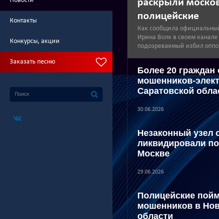
Новости
раскрыли моско
полицейские
Контакты
Как сообщила официальны
Ирина Волк в своем канале
Конкурсы, акции
подозреваемый избил оппо
Заказать песню
Более 20 граждан
мошенников-элект
Саратовской обла
30.06.2026
Незаконный узел 
ликвидировали по
Москве
29.06.2026
Полицейские пойм
мошенников в Но
области