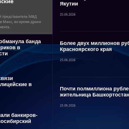
вские
Якутии
25.06.2026
й представитель МВД
 в Макс, во время драки
нента.
 обманула банда
Более двух миллионов ру
риков в
Красноярского края
сти
25.06.2026
связи
лицейские в
Почти полмиллиона рубле
жительница Башкортоста
25.06.2026
али банкиров-
восибирский