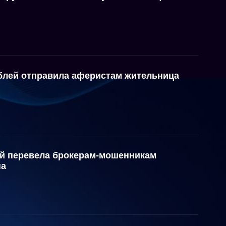
блей отправила аферистам жительница
й перевела брокерам-мошенникам
на