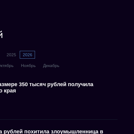
й
2025
2026
ктябрь
Ноябрь
Декабрь
азмере 350 тысяч рублей получила
о края
а рублей похитила злоумышленница в