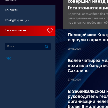
Новости
совершил наезд 
Госавтоинспекци
Контакты
Водитель автомобиля без г
регистрационных знаков с
Конкурсы, акции
не выполнил требования об
Заказать песню
Полицейские Кост
вернули в храм п
29.05.2026
Более четырех ми
похитила банда м
Сахалине
27.05.2026
В Забайкальском 
руководитель гео
организации неле
более 6 миллионо