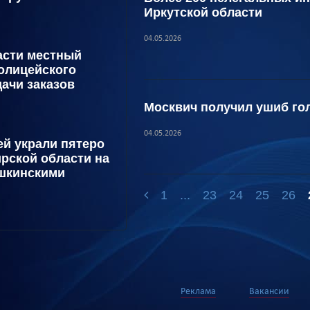
Иркутской области
04.05.2026
асти местный
олицейского
ачи заказов
Москвич получил ушиб гол
04.05.2026
ей украли пятеро
рской области на
ушкинскими
1
...
23
24
25
26
Реклама
Вакансии