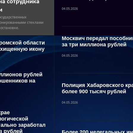
на сотрудника
и
04.05.2026
осударственных
 тонированными стеклами
 остановке.
Москвич передал пособни
ромской области
за три миллиона рублей
охищенную икону
04.05.2026
ллионов рублей
ошенников на
Полиция Хабаровского кр
более 900 тысяч рублей
04.05.2026
крае
логической
гально заработал
в рублей
Более 200 нелегальных и