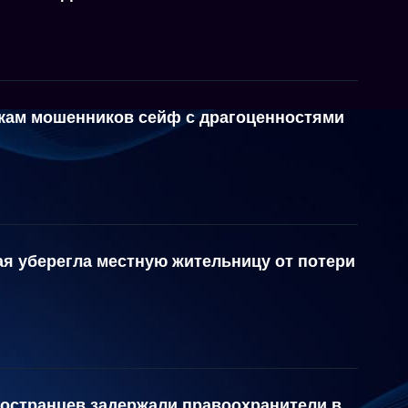
кам мошенников сейф с драгоценностями
ая уберегла местную жительницу от потери
ностранцев задержали правоохранители в