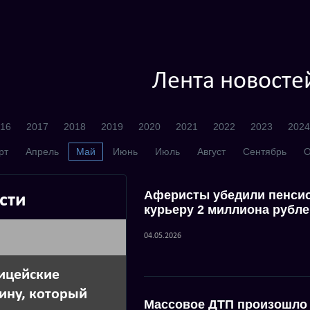
Лента новосте
16
2017
2018
2019
2020
2021
2022
2023
2024
рт
Апрель
Май
Июнь
Июль
Август
Сентябрь
О
Аферисты убедили пенсио
сти
курьеру 2 миллиона рубл
04.05.2026
ицейские
ину, который
Массовое ДТП произошло