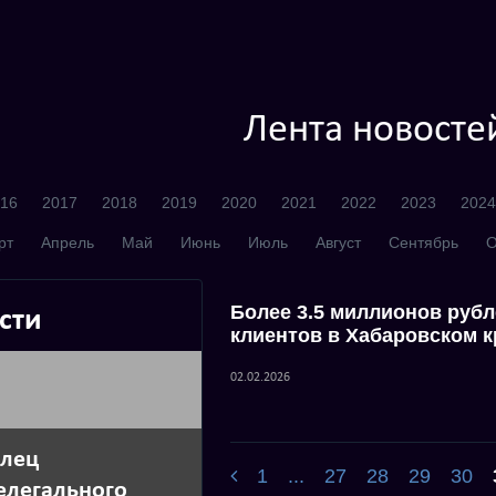
Лента новосте
16
2017
2018
2019
2020
2021
2022
2023
2024
рт
Апрель
Май
Июнь
Июль
Август
Сентябрь
О
Более 3.5 миллионов рубл
сти
клиентов в Хабаровском к
02.02.2026
елец
1
...
27
28
29
30
елегального