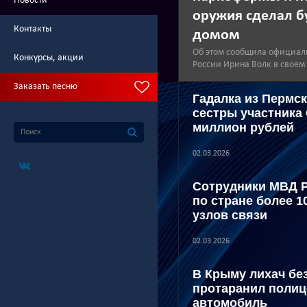
Новости
оружия сделал б
Контакты
домом
Об этом сообщила официал
Конкурсы, акции
России Ирина Волк в своем
Заказать песню
Гадалка из Пермск
сестры участника
миллион рублей
02.03.2026
Сотрудники МВД 
по стране более 1
узлов связи
02.03.2026
В Крыму лихач бе
протаранил полиц
автомобиль