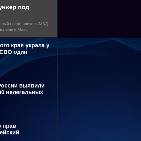
ункер под
ьный представитель МВД
 канале в Макс.
ого края украла у
 СВО один
России выявили
00 нелегальных
з прав
ейский