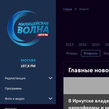
Главная
Новости
2013
2014
2015
20
Январь
Февраль
Ма
МОСКВА
107,8 FM
Главные ново
Радиостанция
Программы
Фото и видео
В Иркутске влад
наркофермы и н