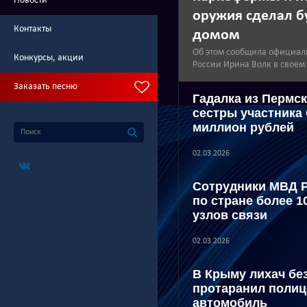
Новости
оружия сделал б
Контакты
домом
Об этом сообщила официал
Конкурсы, акции
России Ирина Волк в своем
Заказать песню
Гадалка из Пермск
сестры участника
миллион рублей
02.03.2026
Сотрудники МВД 
по стране более 1
узлов связи
02.03.2026
В Крыму лихач бе
протаранил полиц
автомобиль