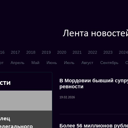
Лента новосте
16
2017
2018
2019
2020
2021
2022
2023
2024
рт
Апрель
Май
Июнь
Июль
Август
Сентябрь
О
В Мордовии бывший супру
сти
ревности
19.02.2026
елец
Более 56 миллионов рубл
елегального