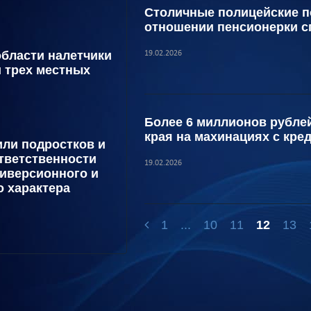
Столичные полицейские п
отношении пенсионерки сп
области налетчики
19.02.2026
и трех местных
Более 6 миллионов рубле
края на махинациях с кре
ли подростков и
ответственности
19.02.2026
диверсионного и
о характера
1
...
10
11
12
13