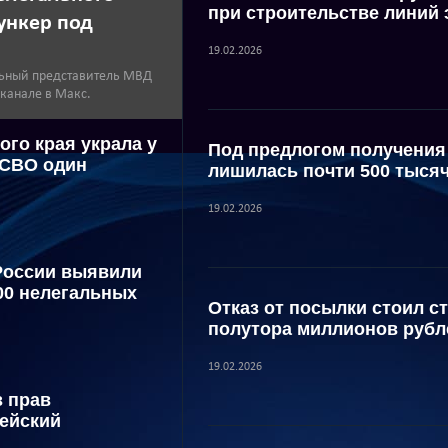
при строительстве линий 
ункер под
19.02.2026
ьный представитель МВД
 канале в Макс.
ого края украла у
Под предлогом получения
 СВО один
лишилась почти 500 тыся
19.02.2026
России выявили
00 нелегальных
Отказ от посылки стоил с
полутора миллионов рубл
19.02.2026
з прав
ейский