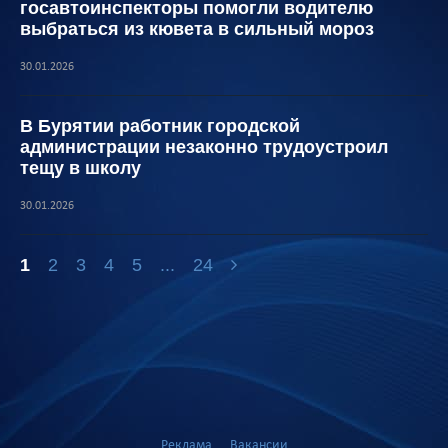
госавтоинспекторы помогли водителю
выбраться из кювета в сильный мороз
30.01.2026
В Бурятии работник городской
администрации незаконно трудоустроил
тещу в школу
30.01.2026
1
2
3
4
5
...
24
Реклама
Вакансии