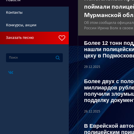
Новости
поймали полице
Контакты
Мурманской обл
Об этом сообщила официал
Конкурсы, акции
России Ирина Волк в своем
Заказать песню
Более 12 тонн по
нашли полицейски
цеху в Подмосков
29.12.2025
Более двух с пол
миллиардов рубле
получили злоумы
подделку докумен
26.12.2025
В Еврейской авто
полицейским при