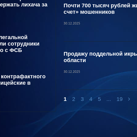
ержать лихача за
Почти 700 тысяч рублей 
счет» мошенников
30.12.2025
легальной
ли сотрудники
о с ФСБ
Продажу поддельной икры
области
30.12.2025
к контрафактного
лицейские в
1
2
3
4
5
...
19