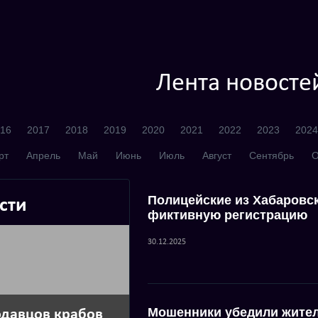
Лента новосте
16
2017
2018
2019
2020
2021
2022
2023
2024
рт
Апрель
Май
Июнь
Июль
Август
Сентябрь
О
Полицейские из Хабаровск
сти
фиктивную регистрацию
30.12.2025
Мошенники убедили жител
одавцов крабов