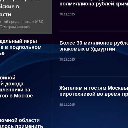
полмиллиона рублей крим
йские в
асти
30.12.2025
ьный представитель МВД
 Телеграм-канале.
ддельный икры
Более 30 миллионов рубл
е в подпольном
знакомых в Удмуртии
ье
30.12.2025
овиной
й дохода
Жителям и гостям Москвы
шленники за
пиротехникой во время п
тов в Москве
30.12.2025
номной области
шлось применить