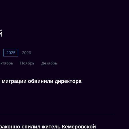
й
2025
2026
ктябрь
Ноябрь
Декабрь
й миграции обвинили директора
езаконно спилил житель Кемеровской