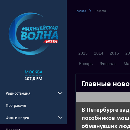
Главная
Новости
2013
2014
2015
20
Январь
Февраль
Ма
МОСКВА
107,8 FM
Главные ново
Радиостанция
Программы
В Петербурге за
пособников мош
Фото и видео
обманувших люд