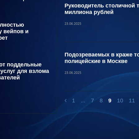
Руководитель столичной 
миллиона рублей
олностью
23.06.2025
у вейпов и
рет
Подозреваемых в краже то
полицейские в Москве
ют поддельные
суслуг для взлома
23.06.2025
вателей
1
...
7
8
9
10
11