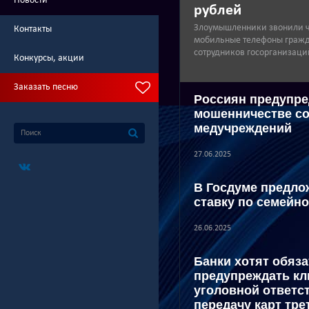
Новости
рублей
Злоумышленники звонили ч
Контакты
мобильные телефоны гражд
сотрудников госорганизаци
Конкурсы, акции
Заказать песню
Россиян предупре
мошенничестве со
медучреждений
27.06.2025
В Госдуме предло
ставку по семейно
26.06.2025
Банки хотят обяза
предупреждать кл
уголовной ответс
передачу карт тр