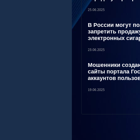
25.06.2025
В России могут п
запретить продаж
электронных сига
23.06.2025
Мошенники созда
сайты портала Го
аккаунтов пользо
19.06.2025