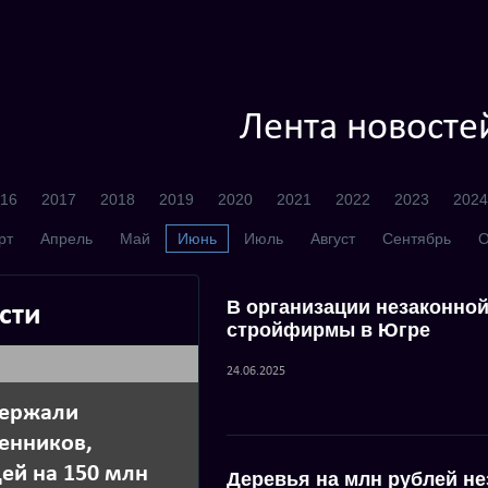
Лента новосте
16
2017
2018
2019
2020
2021
2022
2023
2024
рт
Апрель
Май
Июнь
Июль
Август
Сентябрь
О
В организации незаконно
сти
стройфирмы в Югре
24.06.2025
держали
енников,
ей на 150 млн
Деревья на млн рублей н