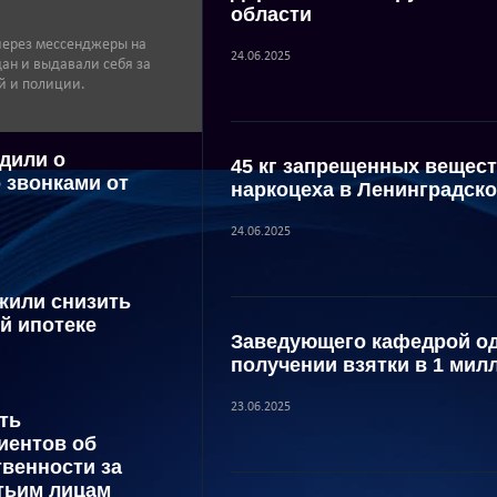
области
ерез мессенджеры на
24.06.2025
ан и выдавали себя за
й и полиции.
дили о
45 кг запрещенных вещес
 звонками от
наркоцеха в Ленинградско
24.06.2025
жили снизить
й ипотеке
Заведующего кафедрой од
получении взятки в 1 мил
23.06.2025
ть
иентов об
твенности за
етьим лицам