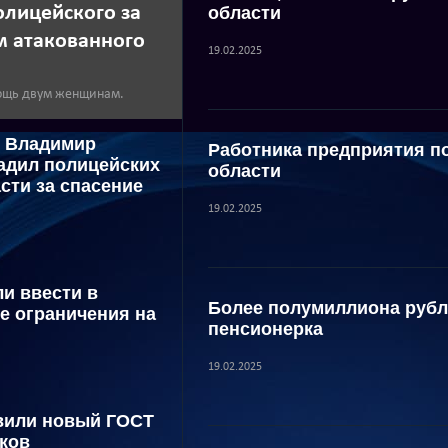
олицейского за
области
 атакованного
19.02.2025
мощь двум женщинам.
и Владимир
Работника предприятия по
адил полицейских
области
сти за спасение
19.02.2025
и ввести в
Более полумиллиона рубл
е ограничения на
пенсионерка
19.02.2025
вили новый ГОСТ
ков