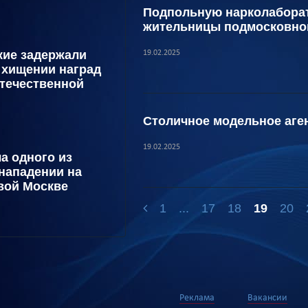
Подпольную нарколабора
жительницы подмосковно
кие задержали
19.02.2025
 хищении наград
течественной
Столичное модельное аген
19.02.2025
а одного из
нападении на
вой Москве
1
...
17
18
19
20
Реклама
Вакансии