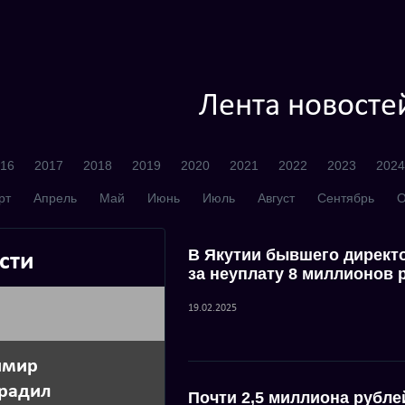
Лента новосте
16
2017
2018
2019
2020
2021
2022
2023
2024
рт
Апрель
Май
Июнь
Июль
Август
Сентябрь
О
В Якутии бывшего директ
сти
за неуплату 8 миллионов 
19.02.2025
имир
градил
Почти 2,5 миллиона рубл