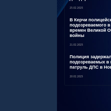
25.02.2025
В Керчи полицейс
подозреваемого в
времен Великой О
войны
21.02.2025
Полиция задержал
подозреваемых в 
патруль ДПС в Но
20.02.2025