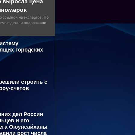
о выросла цена
 иномарок
о ссылкой на экспертов. По
уемые детали подорожали
систему
ящих городских
решили строить с
роу-счетов
них дел России
ьцев и его
лега Оюунсайханы
удили рост числа