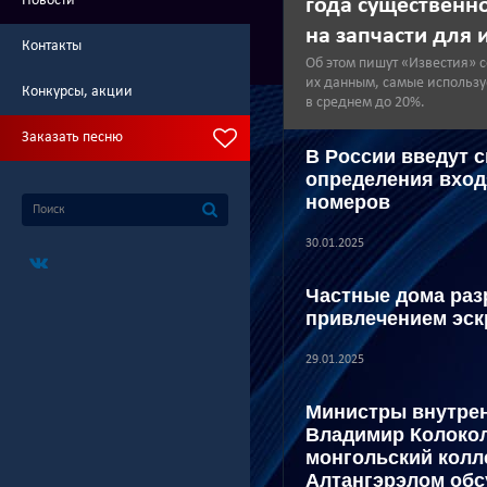
Новости
года существенн
на запчасти для
Контакты
Об этом пишут «Известия» с
их данным, самые использ
Конкурсы, акции
в среднем до 20%.
Заказать песню
В России введут 
определения вход
номеров
30.01.2025
Частные дома раз
привлечением эск
29.01.2025
Министры внутрен
Владимир Колокол
монгольский кол
Алтангэрэлом обс