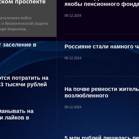
нском проспекте
якобы пенсионного фонд
09.12.2024
начальника войск
 и биологической защиты
горя Кириллов.
 заселение в
Россияне стали намного ч
09.12.2024
тся потратить на
63 тысячи рублей
На почве ревности жител
возлюбленного
09.12.2024
манывать на
и лайков в
5 млн рублей лишилась пе