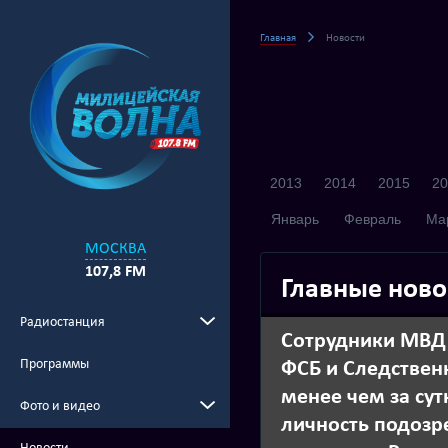
Главная
Новости
2013
2014
2015
20
Январь
Февраль
Ма
МОСКВА
107,8 FM
Главные ново
Радиостанция
Сотрудники МВД 
Программы
ФСБ и Следстве
менее чем за сут
Фото и видео
личность подозр