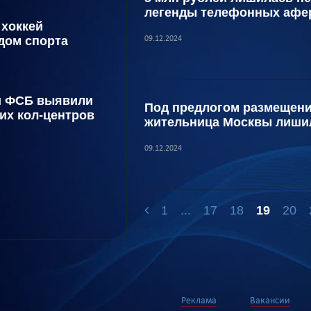
легенды телефонных афе
 хоккей
дом спорта
09.12.2024
и ФСБ выявили
Под предлогом размещени
их кол-центров
жительница Москвы лишил
09.12.2024
1
...
17
18
19
20
Реклама
Вакансии