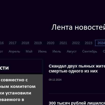
Лента новосте
16
2017
2018
2019
2020
2021
2022
2023
2024
рт
Апрель
Май
Июнь
Июль
Август
Сентябрь
О
Скандал двух пьяных жите
сти
смертью одного из них
совместно с
09.12.2024
нным комитетом
ки установили
еваемого в
300 тысяч рублей лишился