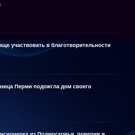
а
аще участвовать в благотворительности
ьница Перми подожгла дом своего
нсионерка из Подмосковья, поверив в