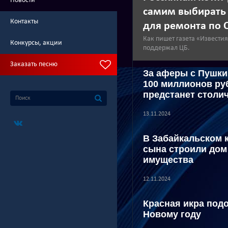
Новости
самим выбирать
Контакты
для ремонта по 
Как пишет газета «Извести
Конкурсы, акции
поддержал ЦБ.
Заказать песню
За аферы с Пушки
100 миллионов ру
предстанет столи
13.11.2024
В Забайкальском к
сына строили дом
имущества
12.11.2024
Красная икра подо
Новому году