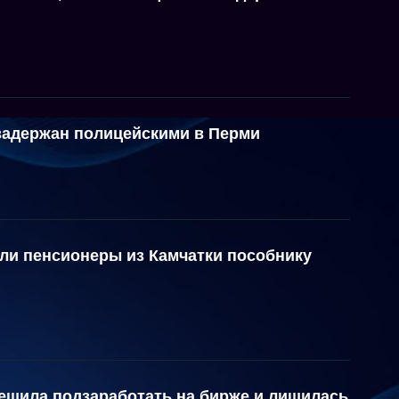
задержан полицейскими в Перми
али пенсионеры из Камчатки пособнику
ешила подзаработать на бирже и лишилась