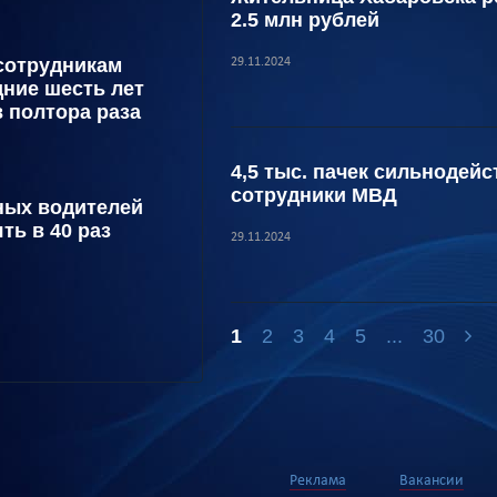
2.5 млн рублей
сотрудникам
29.11.2024
дние шесть лет
 полтора раза
4,5 тыс. пачек сильнодей
сотрудники МВД
ых водителей
ть в 40 раз
29.11.2024
1
2
3
4
5
...
30
Реклама
Вакансии