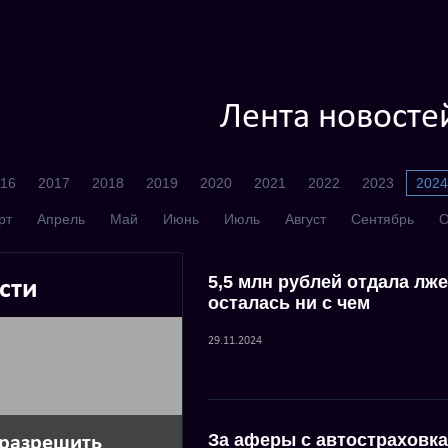
Лента новосте
16
2017
2018
2019
2020
2021
2022
2023
2024
рт
Апрель
Май
Июнь
Июль
Август
Сентябрь
О
5,5 млн рублей отдала л
сти
осталась ни с чем
29.11.2024
За аферы с автостраховка
 разрешить