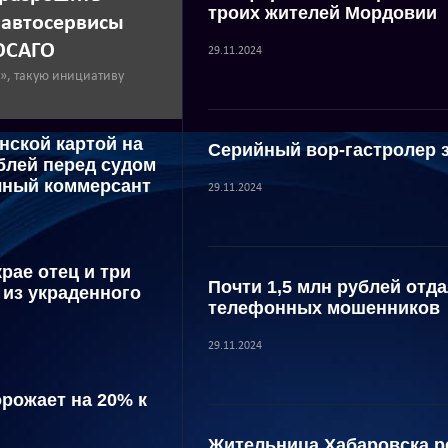
троих жителей Мордовии
 автосервисы
ОСАГО
29.11.2024
я», такую инициативу
нской картой на
Серийный вор-гастролер 
блей перед судом
чный коммерсант
29.11.2024
рае отец и три
Почти 1,5 млн рублей отд
 из украденного
телефонных мошенников
29.11.2024
рожает на 20% к
Жительница Хабаровска р