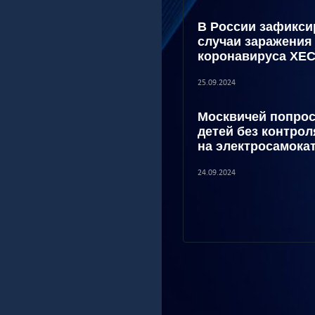
В России зафикси
случаи заражения
коронавируса XE
25.09.2024
Москвичей попрос
детей без контрол
на электросамока
24.09.2024