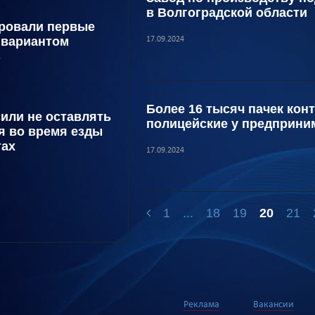
в Волгоградской области
ровали первые
 вариантом
17.09.2024
C
Более 16 тысяч пачек ко
или не оставлять
полицейские у предприни
я во время езды
тах
17.09.2024
1
...
18
19
20
21
Реклама
Вакансии