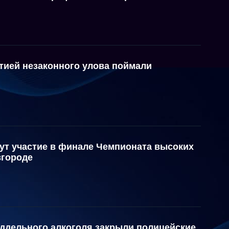
тией незаконного улова поймали
ут участие в финале Чемпионата высоких
вгороде
оддельного алкоголя закрыли полицейские