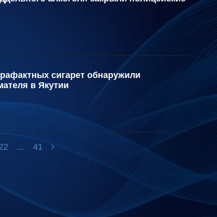
нтрафактных сигарет обнаружили
мателя в Якутии
22
...
41