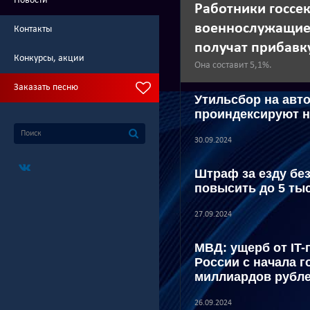
Новости
Работники госсек
военнослужащие 
Контакты
получат прибавку
Конкурсы, акции
Она составит 5,1%.
Заказать песню
Утильсбор на авт
проиндексируют н
30.09.2024
Штраф за езду бе
повысить до 5 ты
27.09.2024
МВД: ущерб от IT-
России с начала г
миллиардов рубл
26.09.2024