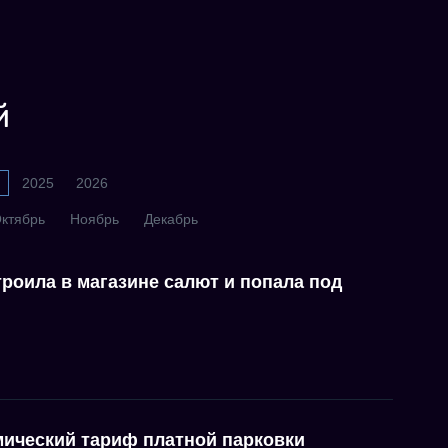
й
2025
2026
ктябрь
Ноябрь
Декабрь
роила в магазине салют и попала под
мический тариф платной парковки