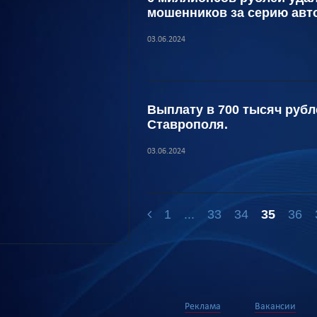
мошенников за серию авт
03.06.2024
Выплату в 700 тысяч руб
Ставрополя.
03.06.2024
1
...
33
34
35
36
Реклама
Вакансии