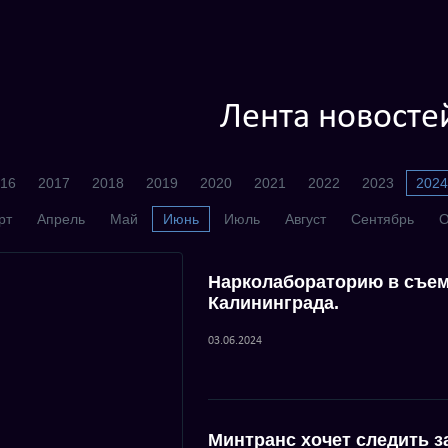
Лента новосте
16
2017
2018
2019
2020
2021
2022
2023
2024
рт
Апрель
Май
Июнь
Июль
Август
Сентябрь
О
Нарколабораторию в съем
Калининграда.
03.06.2024
Минтранс хочет следить 