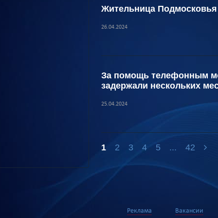
Жительница Подмосковья 
26.04.2024
За помощь телефонным мо
задержали нескольких ме
25.04.2024
1
2
3
4
5
...
42
Реклама
Вакансии