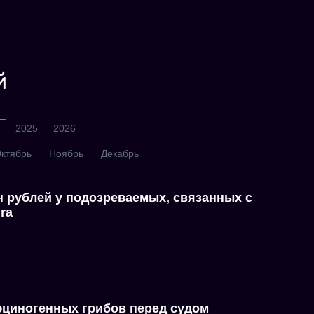
й
2025
2026
ктябрь
Ноябрь
Декабрь
н рублей у подозреваемых, связанных с
ra
юциногенных грибов перед судом