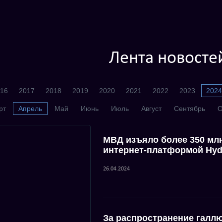
Лента новосте
16
2017
2018
2019
2020
2021
2022
2023
2024
рт
Апрель
Май
Июнь
Июль
Август
Сентябрь
О
МВД изъяло более 350 мл
интернет-платформой Hyd
26.04.2024
За распространение галл