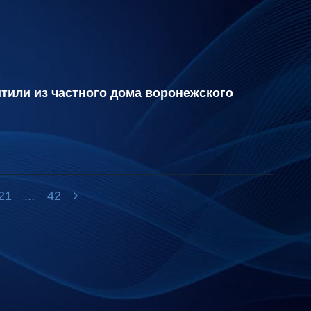
тили из частного дома воронежского
21
...
42