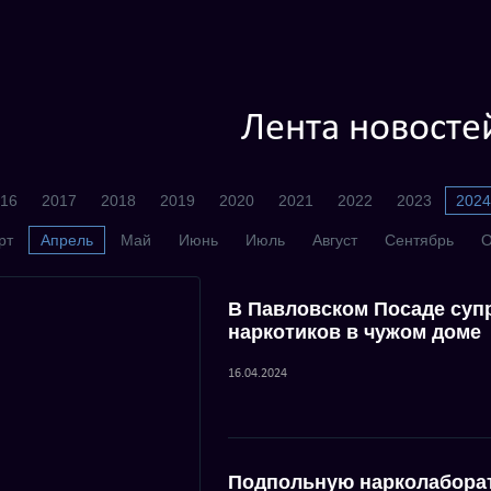
Лента новосте
16
2017
2018
2019
2020
2021
2022
2023
2024
рт
Апрель
Май
Июнь
Июль
Август
Сентябрь
О
В Павловском Посаде суп
наркотиков в чужом доме
16.04.2024
Подпольную нарколаборат