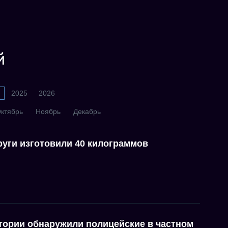
й
2025
2026
ктябрь
Ноябрь
Декабрь
руги изготовили 40 килограммов
ории обнаружили полицейские в частном