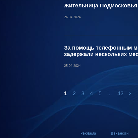
Жительница Подмосковья 
26.04.2024
За помощь телефонным мо
задержали нескольких ме
25.04.2024
1
2
3
4
5
...
42
Реклама
Вакансии