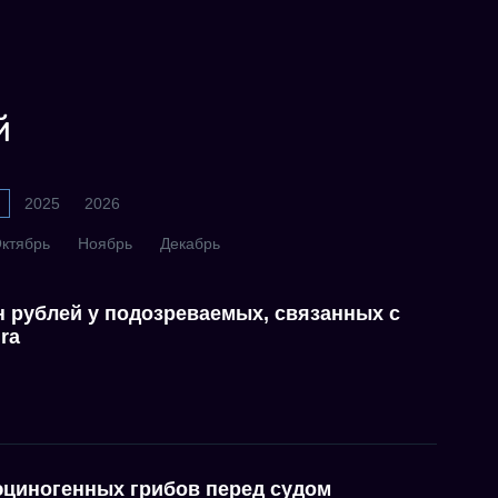
й
2025
2026
ктябрь
Ноябрь
Декабрь
н рублей у подозреваемых, связанных с
ra
юциногенных грибов перед судом