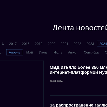
Лента новосте
16
2017
2018
2019
2020
2021
2022
2023
2024
рт
Апрель
Май
Июнь
Июль
Август
Сентябрь
О
МВД изъяло более 350 мл
интернет-платформой Hyd
26.04.2024
За распространение галл