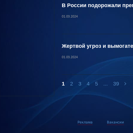
В России подорожали пр
01.03.2024
Жертвой угроз и вымогате
01.03.2024
1
2
3
4
5
...
39
Реклама
Вакансии