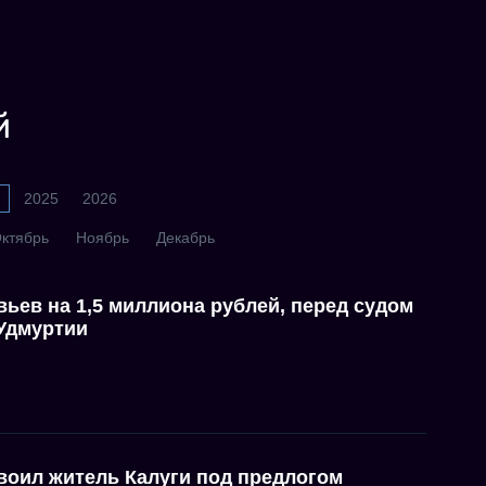
й
2025
2026
ктябрь
Ноябрь
Декабрь
вьев на 1,5 миллиона рублей, перед судом
 Удмуртии
воил житель Калуги под предлогом