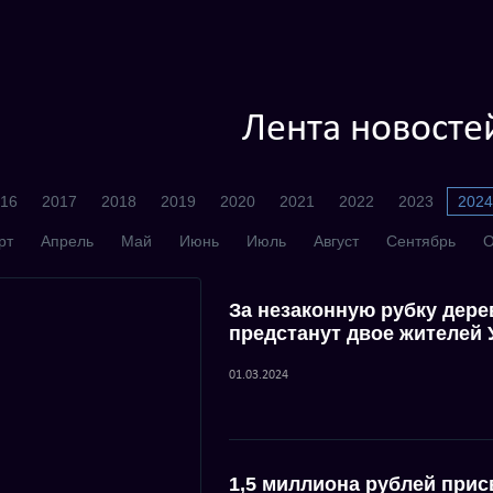
Лента новосте
16
2017
2018
2019
2020
2021
2022
2023
2024
рт
Апрель
Май
Июнь
Июль
Август
Сентябрь
О
За незаконную рубку дере
предстанут двое жителей
01.03.2024
1,5 миллиона рублей прис