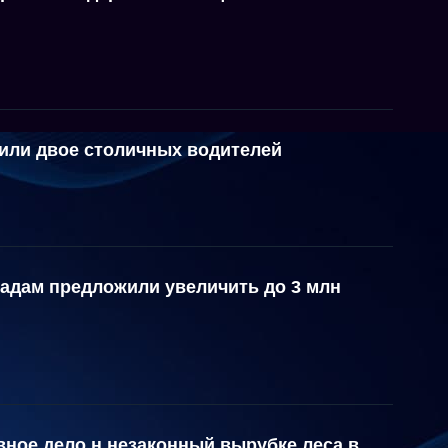
или двое столичных водителей
ладам предложили увеличить до 3 млн
ное дело н незаконный вырубке леса в