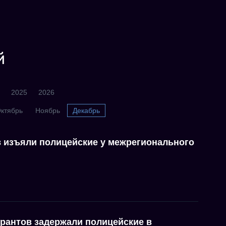
й
2025
2026
ктябрь
Ноябрь
Декабрь
в изъяли полицейские у межрегионального
грантов задержали полицейские в