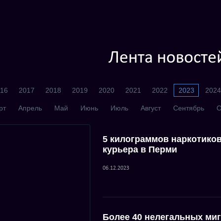
Лента новосте
16
2017
2018
2019
2020
2021
2022
2023
2024
рт
Апрель
Май
Июнь
Июль
Август
Сентябрь
О
5 килограммов наркотико
курьера в Перми
06.12.2023
Более 40 нелегальных ми