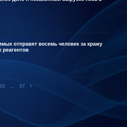
имых отправят восемь человек за кражу
х реагентов
33
...
37