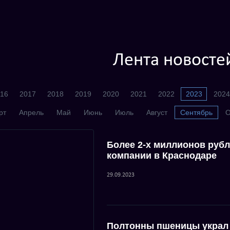
Лента новосте
16
2017
2018
2019
2020
2021
2022
2023
2024
рт
Апрель
Май
Июнь
Июль
Август
Сентябрь
О
Более 2-х миллионов руб
компании в Краснодаре
29.09.2023
Полтонны пшеницы украл 