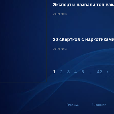
Эксперты назвали топ вак
29.09.2023
30 свёртков с наркотикам
29.09.2023
1
2
3
4
5
...
42
Реклама
Вакансии