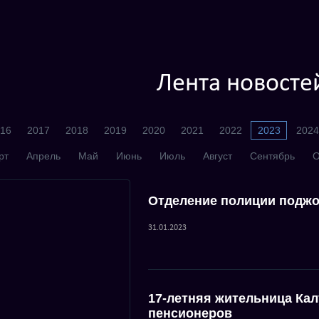
Лента новосте
16
2017
2018
2019
2020
2021
2022
2023
2024
рт
Апрель
Май
Июнь
Июль
Август
Сентябрь
О
Отделение полиции поджо
31.01.2023
17-летняя жительница Ка
пенсионеров