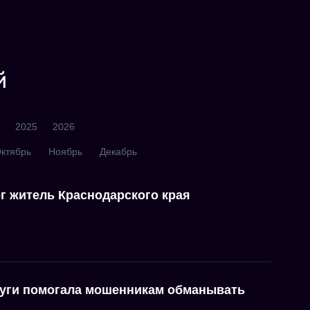
й
2025
2026
ктябрь
Ноябрь
Декабрь
г житель Краснодарского края
луги помогала мошенникам обманывать