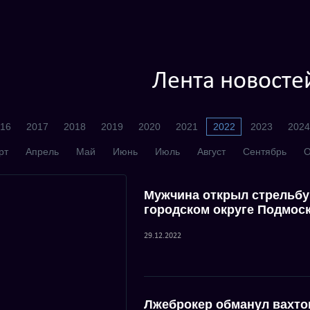
Лента новосте
16
2017
2018
2019
2020
2021
2022
2023
2024
рт
Апрель
Май
Июнь
Июль
Август
Сентябрь
О
Мужчина открыл стрельбу
городском округе Подмос
29.12.2022
Лжеброкер обманул вахто