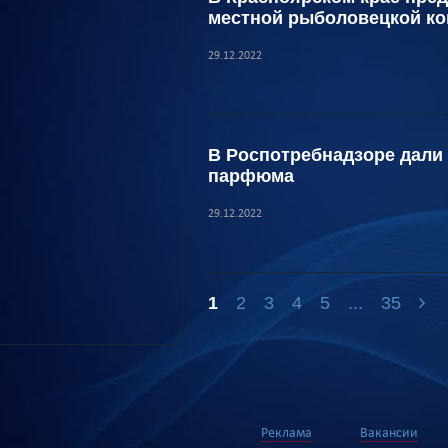
местной рыболовецкой к
29.12.2022
В Роспотребнадзоре дали
парфюма
29.12.2022
1
2
3
4
5
...
35
Реклама
Вакансии