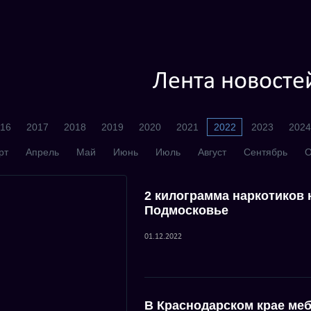
Лента новосте
16
2017
2018
2019
2020
2021
2022
2023
2024
рт
Апрель
Май
Июнь
Июль
Август
Сентябрь
О
2 килограмма наркотиков 
Подмосковье
01.12.2022
В Краснодарском крае меб