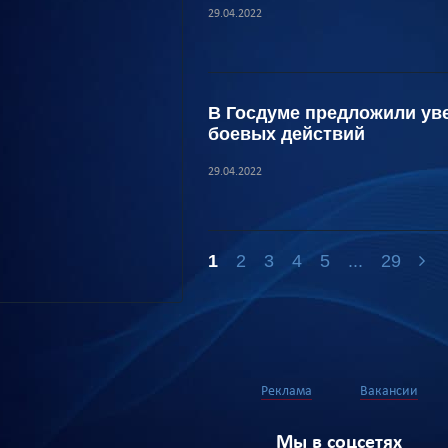
29.04.2022
В Госдуме предложили ув
боевых действий
29.04.2022
1
2
3
4
5
...
29
Реклама
Вакансии
Мы в соцсетях