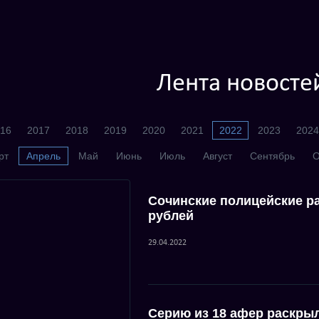
Лента новосте
16
2017
2018
2019
2020
2021
2022
2023
2024
рт
Апрель
Май
Июнь
Июль
Август
Сентябрь
О
Сочинские полицейские р
рублей
29.04.2022
Серию из 18 афер раскры