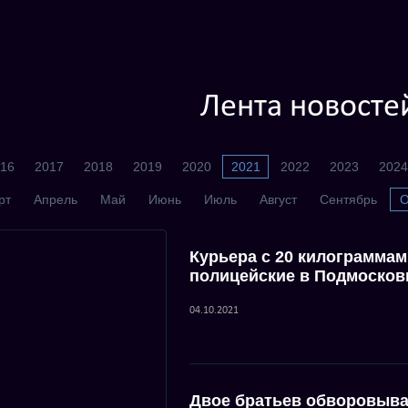
Лента новосте
16
2017
2018
2019
2020
2021
2022
2023
2024
рт
Апрель
Май
Июнь
Июль
Август
Сентябрь
О
Курьера с 20 килограммам
полицейские в Подмосков
04.10.2021
Двое братьев обворовыва