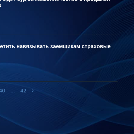
в
ретить навязывать заемщикам страховые
40
...
42