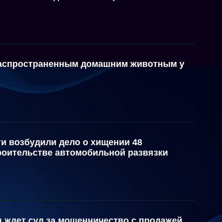
распространенным домашним животным у
и возбудили дело о хищении 48
роительстве автомобильной развязки
 ждет суд за мошенничество с продажей