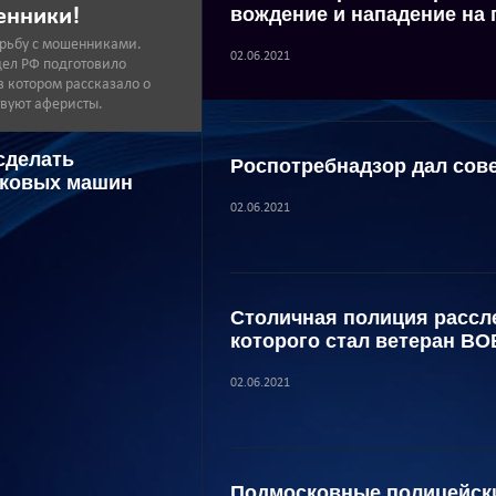
вождение и нападение на
енники!
рьбу с мошенниками.
02.06.2021
дел РФ подготовило
 котором рассказало о
твуют аферисты.
сделать
Роспотребнадзор дал сов
гковых машин
02.06.2021
Столичная полиция рассл
которого стал ветеран ВО
02.06.2021
Подмосковные полицейски