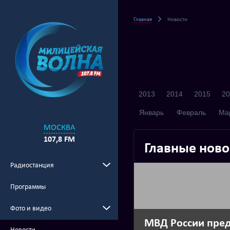
Главная
Новости
2013
2014
2015
20
Январь
Февраль
Ма
МОСКВА
107,8 FM
Главные ново
Радиостанция
Программы
Фото и видео
МВД России пре