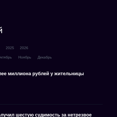
й
2025
2026
ктябрь
Ноябрь
Декабрь
лее миллиона рублей у жительницы
олучил шестую судимость за нетрезвое