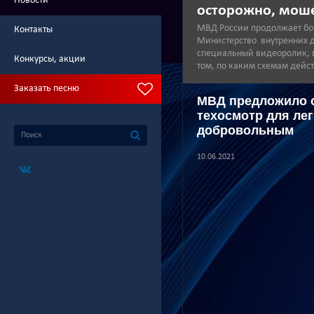
Новости
осторожно, мош
МВД России продолжает бо
Контакты
Министерство внутренних 
специальный видеоролик, в
Конкурсы, акции
том, по каким схемам дейс
Заказать песню
МВД предложило 
техосмотр для ле
добровольным
10.06.2021