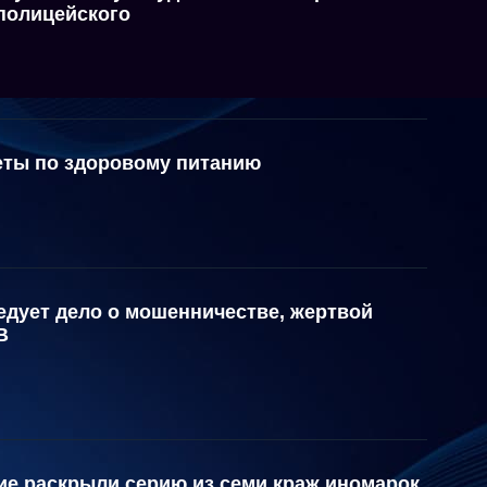
 полицейского
еты по здоровому питанию
едует дело о мошенничестве, жертвой
В
е раскрыли серию из семи краж иномарок