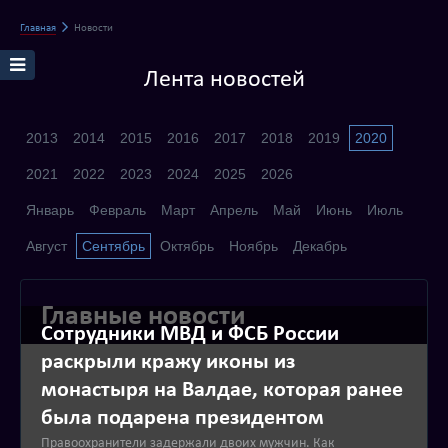
Главная
Новости
Лента новостей
2013
2014
2015
2016
2017
2018
2019
2020
2021
2022
2023
2024
2025
2026
Январь
Февраль
Март
Апрель
Май
Июнь
Июль
Август
Сентябрь
Октябрь
Ноябрь
Декабрь
Главные новости
Сотрудники МВД и ФСБ России
раскрыли кражу иконы из
монастыря на Валдае, которая ранее
была подарена президентом
Правоохранители задержали двоих мужчин. Как