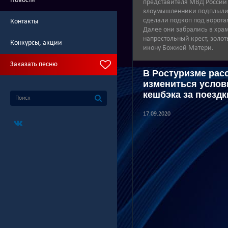
Новости
представителя МВД России
злоумышленники подплыли к
сделали подкоп под ворота
Контакты
Далее они забрались в хра
напрестольный крест, золо
Конкурсы, акции
икону Божией Матери.
Заказать песню
В Ростуризме расс
измениться усло
кешбэка за поездк
17.09.2020