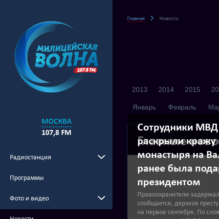
Главная
Новости
2013
2014
2015
20
Январь
Февраль
Ма
МОСКВА
Сотрудники МВД 
107,8 FM
Главные ново
раскрыли кражу 
монастыря на Ва
Радиостанция
ранее была пода
Программы
президентом
Правоохранители задержал
Фото и видео
сообщается, дерзкое прест
на первое сентября. По сл