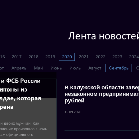
Лента новосте
16
2017
2018
2019
2020
2021
2022
2023
2024
рт
Апрель
Май
Июнь
Июль
Август
Сентябрь
О
и ФСБ России
В Калужской области заве
сти
иконы из
незаконном предпринимат
лдае, которая
рублей
рена
15.09.2020
и двоих мужчин. Как
упление произошло в ночь
овам официального