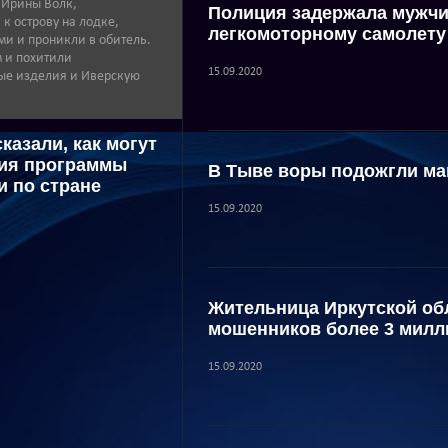
 Ирины Волк,
Полиция задержала мужчи
 острову на лодке,
легкомоторному самолету
ми и проникли в обитель.
м и похитили
15.09.2020
тые изделия и Иверскую
казали, как могут
вия программы
В Тыве воры подожгли ма
и по стране
15.09.2020
Жительница Иркутской обл
мошенников более 3 милл
15.09.2020