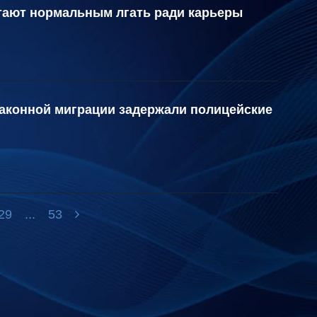
итают нормальным лгать ради карьеры
законной миграции задержали полицейские
29
...
53