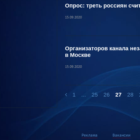
Опрос: треть россиян сч
15.09.2020
Организаторов канала не
в Москве
15.09.2020
1
...
25
26
27
28
Реклама
Вакансии