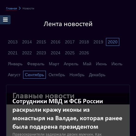
Главная
Новости
Лента новостей
2013
2014
2015
2016
2017
2018
2019
2020
2021
2022
2023
2024
2025
2026
Январь
Февраль
Март
Апрель
Май
Июнь
Июль
Август
Сентябрь
Октябрь
Ноябрь
Декабрь
Главные новости
Сотрудники МВД и ФСБ России
раскрыли кражу иконы из
монастыря на Валдае, которая ранее
была подарена президентом
Правоохранители задержали двоих мужчин. Как