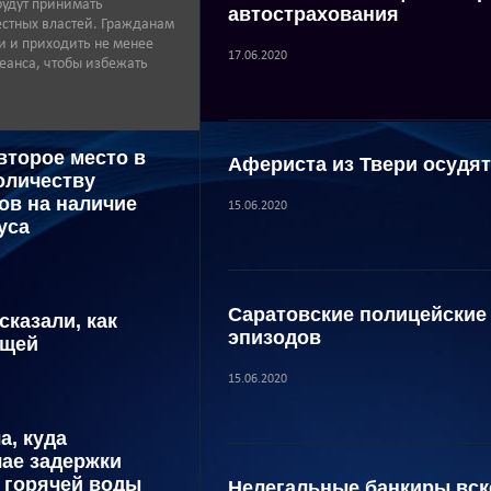
будут принимать
автострахования
стных властей. Гражданам
и и приходить не менее
17.06.2020
сеанса, чтобы избежать
второе место в
Афериста из Твери осудят
оличеству
ов на наличие
15.06.2020
уса
Саратовские полицейские 
сказали, как
эпизодов
ещей
15.06.2020
а, куда
чае задержки
 горячей воды
Нелегальные банкиры вск