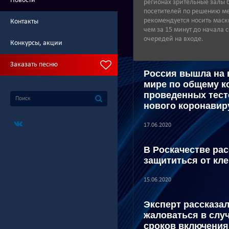
Новости
регионах зрительные залы 
посетителей по решению ме
рекомендуется носить маск
Контакты
чем за 15 минут до начала 
очередей на входе.
Конкурсы, акции
Заказать песню
Россия вышла на 
мире по общему к
проведенных тест
нового коронавир
17.06.2020
В Роскачестве рас
защититься от кл
15.06.2020
Эксперт рассказал
жаловаться в слу
сроков включения