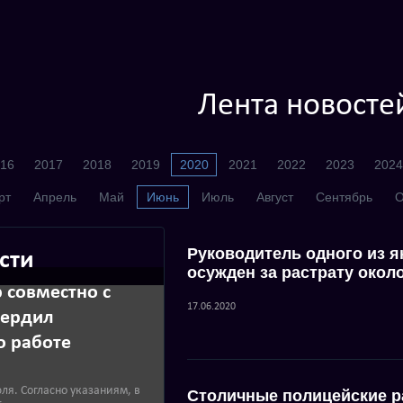
Лента новосте
16
2017
2018
2019
2020
2021
2022
2023
2024
рт
Апрель
Май
Июнь
Июль
Август
Сентябрь
О
Руководитель одного из 
сти
осужден за растрату окол
 совместно с
17.06.2020
вердил
о работе
юля. Согласно указаниям, в
Столичные полицейские р