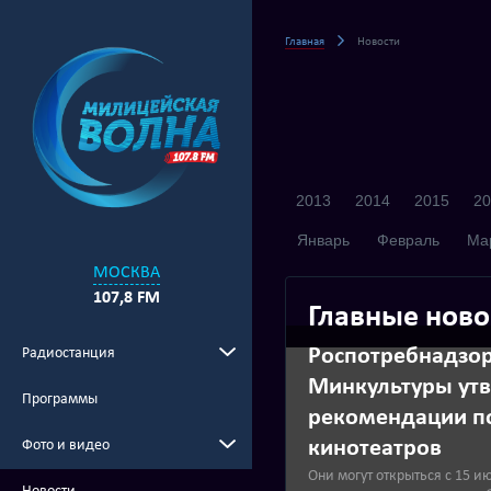
Главная
Новости
2013
2014
2015
20
Январь
Февраль
Ма
МОСКВА
107,8 FM
Главные ново
Роспотребнадзор
Радиостанция
Минкультуры ут
Программы
рекомендации п
кинотеатров
Фото и видео
Они могут открыться с 15 и