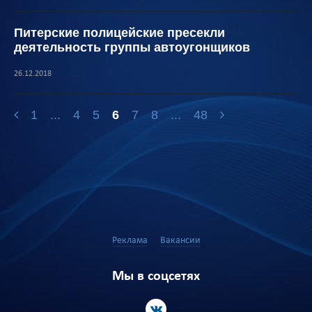
Питерские полицейские пресекли
деятельность группы автоугонщиков
26.12.2018
1
...
4
5
6
7
8
...
48
Реклама
Вакансии
Мы в соцсетях