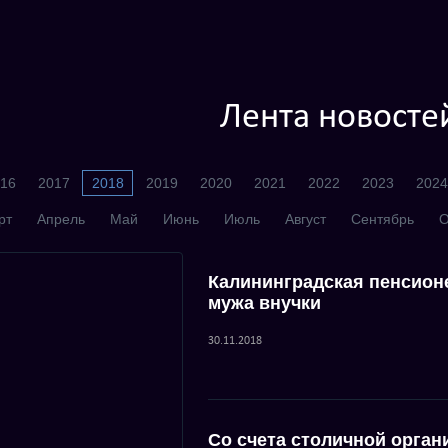
Лента новосте
16
2017
2018
2019
2020
2021
2022
2023
2024
рт
Апрель
Май
Июнь
Июль
Август
Сентябрь
О
Калининградская пенсионе
мужа внучки
30.11.2018
Со счета столичной орган