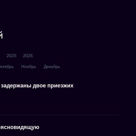
й
2025
2026
ктябрь
Ноябрь
Декабрь
й задержаны двое приезжих
жеясновидящую