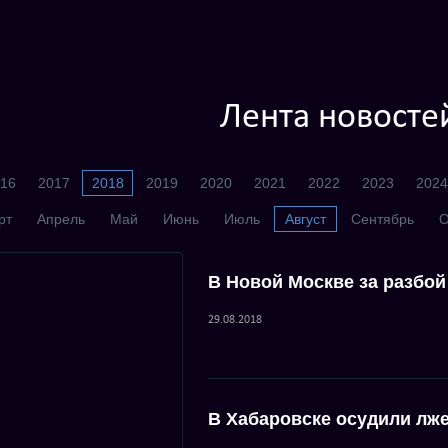
Лента новосте
16
2017
2018
2019
2020
2021
2022
2023
2024
рт
Апрель
Май
Июнь
Июль
Август
Сентябрь
О
В Новой Москве за разбо
29.08.2018
В Хабаровске осудили л