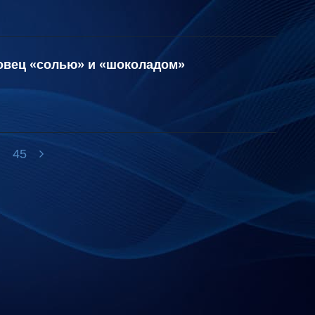
говец «солью» и «шоколадом»
.
45