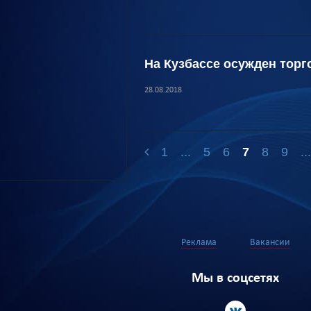
На Кузбассе осужден тор
28.08.2018
1
...
5
6
7
8
9
..
Реклама
Вакансии
Мы в соцсетях