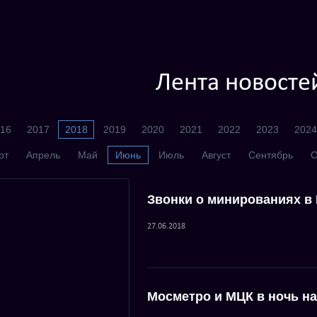
Лента новосте
16
2017
2018
2019
2020
2021
2022
2023
2024
рт
Апрель
Май
Июнь
Июль
Август
Сентябрь
О
Звонки о минированиях в
27.06.2018
Мосметро и МЦК в ночь на