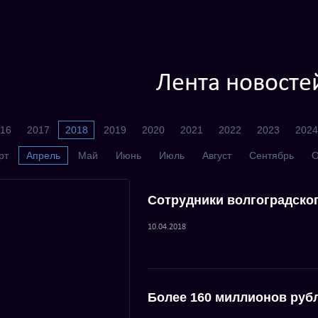
Лента новосте
16
2017
2018
2019
2020
2021
2022
2023
2024
рт
Апрель
Май
Июнь
Июль
Август
Сентябрь
О
Сотрудники волгоградског
10.04.2018
Более 160 миллионов руб