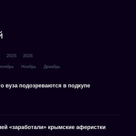
й
2025
2026
ктябрь
Ноябрь
Декабрь
о вуза подозреваются в подкупе
лей «заработали» крымские аферистки