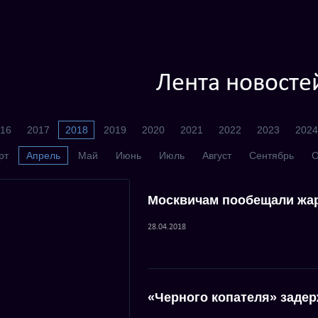
Лента новосте
16
2017
2018
2019
2020
2021
2022
2023
2024
рт
Апрель
Май
Июнь
Июль
Август
Сентябрь
О
Москвичам пообещали жар
28.04.2018
«Черного копателя» заде