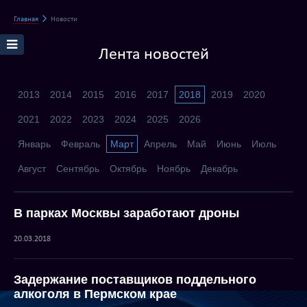
Главная
Новости
Лента новостей
2013
2014
2015
2016
2017
2018
2019
2020
2021
2022
2023
2024
2025
2026
Январь
Февраль
Март
Апрель
Май
Июнь
Июль
Август
Сентябрь
Октябрь
Ноябрь
Декабрь
В парках Москвы заработают дроны
20.03.2018
Задержание поставщиков поддельного
алкоголя в Пермском крае