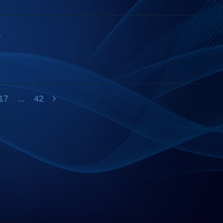
е
17
...
42