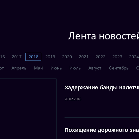
Лента новосте
16
2017
2018
2019
2020
2021
2022
2023
2024
рт
Апрель
Май
Июнь
Июль
Август
Сентябрь
О
Задержание банды налетч
20.02.2018
Похищение дорожного зна